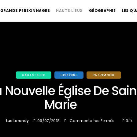
GRANDS PERSONNAGES
HAUTS LIEUX
GÉOGRAPHIE
LES QU
HAUTS LIEUX
HISTOIRE
PATRIMOINE
a Nouvelle Église De Sain
Marie
Sur
Luc Lerandy
09/07/2018
Commentaires Fermés
3.1k
La
Nouvelle