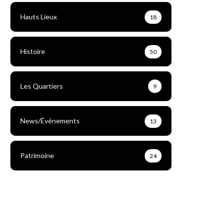
Hauts Lieux
18
Histoire
50
Les Quartiers
9
News/Événements
13
Patrimoine
24