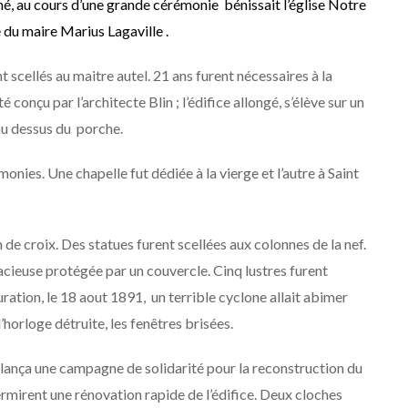
é, au cours d’une grande cérémonie bénissait l’église Notre
du maire Marius Lagaville .
t scellés au maitre autel. 21 ans furent nécessaires à la
 conçu par l’architecte Blin ; l’édifice allongé, s’élève sur un
 au dessus du porche.
monies. Une chapelle fut dédiée à la vierge et l’autre à Saint
 de croix. Des statues furent scellées aux colonnes de la nef.
cieuse protégée par un couvercle. Cinq lustres furent
ation, le 18 aout 1891, un terrible cyclone allait abimer
 l’horloge détruite, les fenêtres brisées.
 lança une campagne de solidarité pour la reconstruction du
permirent une rénovation rapide de l’édifice. Deux cloches