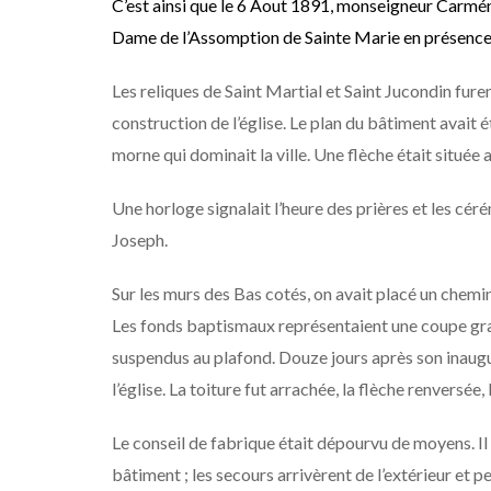
C’est ainsi que le 6 Aout 1891, monseigneur Carmén
Dame de l’Assomption de Sainte Marie en présence 
Les reliques de Saint Martial et Saint Jucondin furen
construction de l’église. Le plan du bâtiment avait été
morne qui dominait la ville. Une flèche était située
Une horloge signalait l’heure des prières et les céré
Joseph.
Sur les murs des Bas cotés, on avait placé un chemin
Les fonds baptismaux représentaient une coupe gra
suspendus au plafond. Douze jours après son inaugur
l’église. La toiture fut arrachée, la flèche renversée,
Le conseil de fabrique était dépourvu de moyens. Il
bâtiment ; les secours arrivèrent de l’extérieur et 