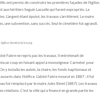
lis ont permis de construire les premières façades de l’église.
t aux héritiers Seguin Lassalle qui furent expropriés. La
es. L’argent étant épuisé, les travaux s’arrêtèrent. Le maire
, une subvention, sans succès. Seul le cimetière fut agrandi.
 église domine le bourg
bé Fabre ne repris pas les travaux. Il entretenait de
tenta un coup en faisant appel à monseigneur Carméné pour
 On y installa les autels, la chaire, les fonds baptismaux et
assurés dans l’édifice. L’abbé Fabre mourut en 1887 ; il fut
au fut remplacé par le maire Jules Binet (1887). Les travaux
s relations. C’est la ville qui a financé en grande partie les