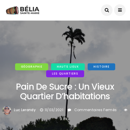
Date du jour :
06/08/2026
GÉOGRAPHIE
HAUTS LIEUX
HISTOIRE
LES QUARTIERS
Pain De Sucre : Un Vieux
Quartier D’habitations
Sur
Luc Lerandy
11/03/2021
Commentaires Fermés
Pain
9.8k
De
Sucre