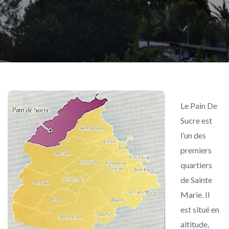
:
Un
Vieux
Quarti
D’habi
Le Pain De
Sucre est
l’un des
premiers
quartiers
de Sainte
Marie. Il
est situé en
altitude,