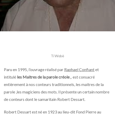
« Ti
Wob
Et
Cha
De
Da
Ti Wobè
Paru en 1995, l’ouvrage réalisé par
Raphael Confiant
et
intitulé
les Maitres de la parole créole ,
est consacré
entièrement à nos conteurs traditionnels, les maitres de la
parole ,les magiciens des mots. Il présente un certain nombre
de conteurs dont le samaritain Robert Dessart.
Robert Dessart est né en 1923 au lieu-dit Fond Pierre au