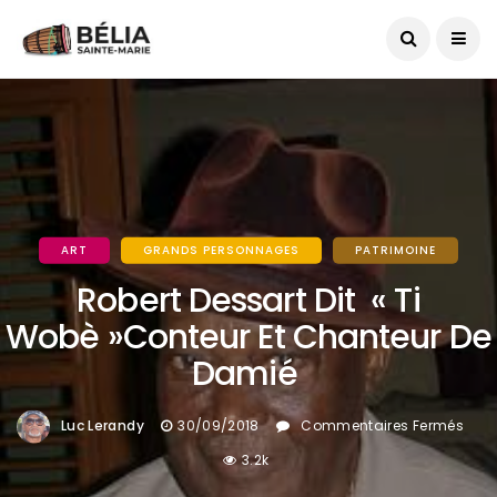
Date du jour :
07/08/2026
ART
GRANDS PERSONNAGES
PATRIMOINE
Robert Dessart Dit « Ti
Wobè »conteur Et Chanteur De
Damié
Sur
Luc Lerandy
30/09/2018
Commentaires Fermés
Rob
3.2k
Des
Dit