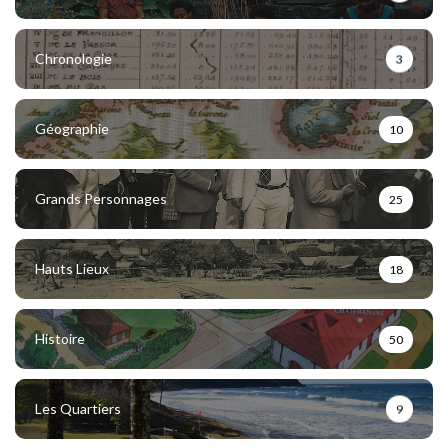
Chronologie
3
Géographie
10
Grands Personnages
25
Hauts Lieux
18
Histoire
50
Les Quartiers
9